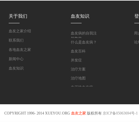
关于我们
血友知识
登
血友之家介绍
血友病的自我注
用
射教学
联系我们
什么是血友病？
论
各地血友之家
血友百科
新闻中心
并发症
血友知识
治疗方案
医药指南
治疗地图
专家坐堂
血管性血友病
血友病在线课程
COPYRIGHT 1996- 2014 XUEYOU.ORG
血友之家
版权所有
京ICP备05063694号-1