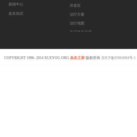
新闻中心
并发症
血友知识
治疗方案
医药指南
治疗地图
专家坐堂
血管性血友病
血友病在线课程
COPYRIGHT 1996- 2014 XUEYOU.ORG
血友之家
版权所有
京ICP备05063694号-1