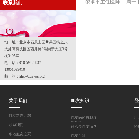
黎承平主任医师 周一下午 
联系我们
地 址：北京市石景山区苹果园街道八
大处高科技园区西井路3号崇新大厦3号
楼3405室
电 话：010-59425987
13051099010
邮 箱：hhc@xueyou.org
关于我们
血友知识
登
血友之家介绍
血友病的自我注
用
射教学
联系我们
什么是血友病？
论
各地血友之家
血友百科