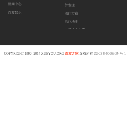
新闻中心
并发症
血友知识
治疗方案
医药指南
治疗地图
专家坐堂
血管性血友病
血友病在线课程
COPYRIGHT 1996- 2014 XUEYOU.ORG
血友之家
版权所有
京ICP备05063694号-1