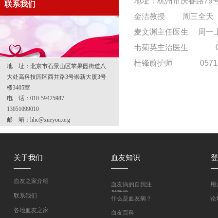
地址：杭州市庆春路79
联系我们
金洁教授 周三全天 05
麦文渊主任医生 周一上午
韦菊英主治医生 0571
杜锋蔚护师 0571-87
地 址：北京市石景山区苹果园街道八
大处高科技园区西井路3号崇新大厦3号
楼3405室
电 话：010-59425987
13051099010
邮 箱：hhc@xueyou.org
关于我们
血友知识
登
血友之家介绍
血友病的自我注
用
射教学
联系我们
什么是血友病？
论
各地血友之家
血友百科