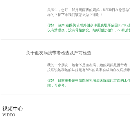
吴医生，您好！我是周雨霄的妈妈，8月30日在您那
样的？接下来我们该怎么做？谢谢！
你好！超声:右踝关节后外侧少许滑膜增厚范围0.5*0
仅有滑膜炎，没有骨胳病变。继续预防治疗，2-3月
关于血友病携带者检查及产前检查
我的一个朋友，她老爷是血友病，她的妈妈是携带者
按理说她和她的妹妹是有50%的几率会成为血友病携
你好！目前主要是朝阳医院和瑞金医院做此方面的工
绍，可参考。
视频中心
VIDEO