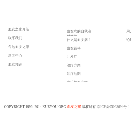
关于我们
血友知识
登
血友之家介绍
血友病的自我注
用
射教学
联系我们
什么是血友病？
论
各地血友之家
血友百科
新闻中心
并发症
血友知识
治疗方案
医药指南
治疗地图
专家坐堂
血管性血友病
血友病在线课程
COPYRIGHT 1996- 2014 XUEYOU.ORG
血友之家
版权所有
京ICP备05063694号-1