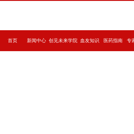
精彩人生
爱心捐赠
用户登记
资料分享
论坛
-->
首页
新闻中心
创见未来学院
血友知识
医药指南
专