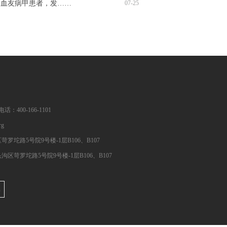
，血友病甲患者，发……
07-25
400-166-1101
rg
罗坨路5号院9号楼-1层B106、B107
区苛罗坨路5号院9号楼-1层B106、B107