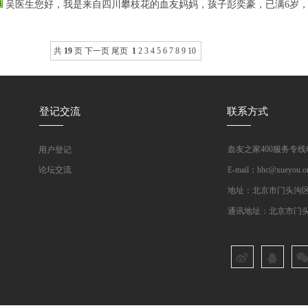
吴医生您好，我是来自四川攀枝花的血友妈妈，孩子彭奕豪，已满6岁
共
19
页
下一页
尾页
1
2
3
4
5
6
7
8
9
10
登记交流
联系方式
血友之家400服务专线电话：
用户登记
论坛交流
E-mail：hhc@xueyou.o
地址：北京市门头沟区苛
通讯地址：北京市门头沟