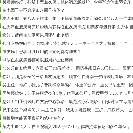
吴老师你好，我是甲型血友病，抗体滴度超过19，今年20岁体重55公
输七因子会不会增加八因子抗体？
本人甲型，有八因子抗体，想问下输凝血酶原复合物会增加八因子抗体吗
在天津血液病研究所诊断为获得性血友病 现使用美罗华进行消除抗体 
您好，请问血友甲可以用哪些止疼药？
代血友妈妈问的： 姚智康，湖北武汉人，三岁三个月大，抗体二年半。20
血友病甲患者可以服用的止疼药都有哪些？
甲型血友病患者都可以服用那些止疼药
45公斤血友病甲，含量低于1%无抗体。 用药暴露日在50天以上。 隔两天
你好，我是泰安的一名血友病患者，现在住在济南千佛山医院看病，本
吴主任，你好，我儿子曹跃祥今年8岁，体重20公斤，血友甲型重型，因子
吴教授你好，儿子任柯丞今年8岁，体重28公斤，重度甲型，2014年1月
您好！到我们医院血友病中心就诊，规范治疗和随诊，门诊时间在每周2上
代下面这个妈妈问的 吴主任你好，我儿子姚智康，三岁。武汉市人，去
腰椎增生能否用膏药和烤电治疗？
颅内出血15天，在医院输入Ⅷ因子12×10，体内抗体多达30多个单位，