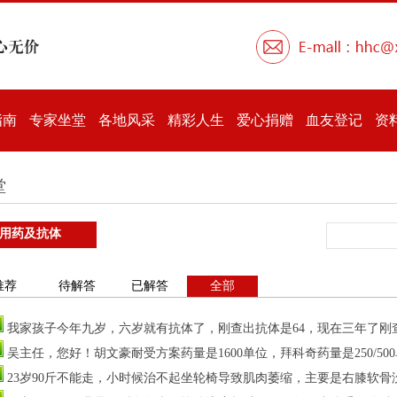
指南
专家坐堂
各地风采
精彩人生
爱心捐赠
血友登记
资
堂
用药及抗体
推荐
待解答
已解答
全部
我家孩子今年九岁，六岁就有抗体了，刚查出抗体是64，现在三年了刚查
吴主任，您好！胡文豪耐受方案药量是1600单位，拜科奇药量是250/50
23岁90斤不能走，小时候治不起坐轮椅导致肌肉萎缩，主要是右膝软骨