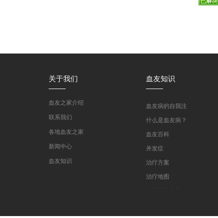
关于我们
血友知识
血友之家介绍
血友病的自我注
射教学
联系我们
什么是血友病？
各地血友之家
血友百科
新闻中心
并发症
血友知识
治疗方案
医药指南
治疗地图
专家坐堂
血管性血友病
血友病在线课程