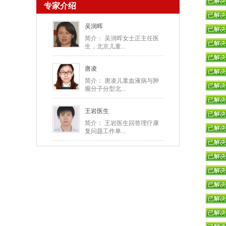
专家介绍
吴润晖
简介： 吴润晖女士正主任医
生，北京儿童...
唐凌
简介： 唐凌儿童血液病与肿
瘤分子分型北...
王岩医生
简介： 王岩医生回答理疗康
复问题工作单...