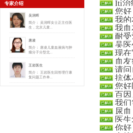
It
专家介绍
该打多少
您好
一周三次
吴润晖
我的
膀一直在
简介： 吴润晖女士正主任医
我血
生，北京儿童...
肢，两个
耐受
周都在打
唐凌
吴医
子吗？之
简介： 唐凌儿童血液病与肿
现在
瘤分子分型北...
膝盖撞青，
血友
位，科跃
王岩医生
请问
简介： 王岩医生回答理疗康
抗体
复问题工作单...
您好
以吗？做
百因
了，疼痛
我们
尿血
后用输血
医生
你好
葡萄酒吗