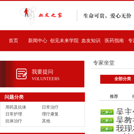
首页
新闻中心
创见未来学院
血友知识
医药指南
专
专家坐堂
我要提问
VOLUNTEERS
全部分类
推荐
问题分类
用药及抗体
日常治疗
吴主
日常护理
理疗康复
吴教
很稳，3
抗体治疗
其他
我现
溃疡经常