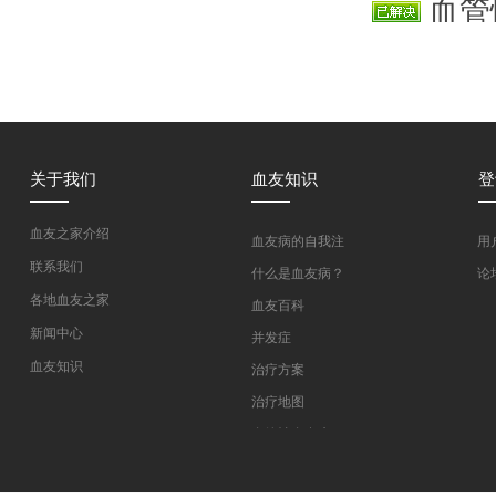
血管
在血管太
袋冷沉淀
关于我们
血友知识
登
血友之家介绍
血友病的自我注
用
射教学
联系我们
什么是血友病？
论
各地血友之家
血友百科
新闻中心
并发症
血友知识
治疗方案
医药指南
治疗地图
专家坐堂
血管性血友病
血友病在线课程