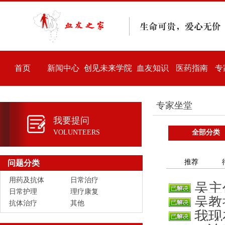
首页
新闻中心
创见未来学院
血友知识
医药指南
专
专家坐堂
我要提问
VOLUNTEERS
全部分类
推荐
问题分类
用药及抗体
日常治疗
吴主
日常护理
理疗康复
吴教
很稳，3
抗体治疗
其他
我现
溃疡经常