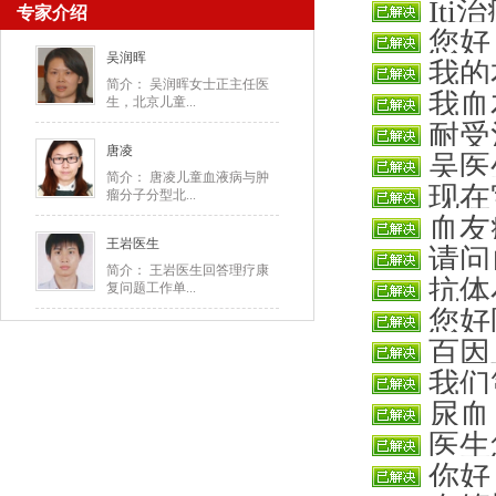
It
专家介绍
该打多少
您好
一周三次
吴润晖
我的
膀一直在
简介： 吴润晖女士正主任医
我血
生，北京儿童...
肢，两个
耐受
周都在打
唐凌
吴医
子吗？之
简介： 唐凌儿童血液病与肿
现在
瘤分子分型北...
膝盖撞青，
血友
位，科跃
王岩医生
请问
简介： 王岩医生回答理疗康
抗体
复问题工作单...
您好
以吗？做
百因
了，疼痛
我们
尿血
后用输血
医生
你好
葡萄酒吗