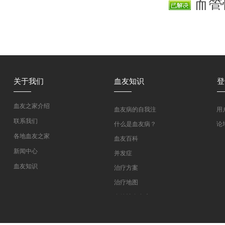
血管
在血管太
袋冷沉淀
关于我们
血友知识
登
血友之家介绍
血友病的自我注
用
射教学
联系我们
什么是血友病？
论
各地血友之家
血友百科
新闻中心
并发症
血友知识
治疗方案
医药指南
治疗地图
专家坐堂
血管性血友病
血友病在线课程