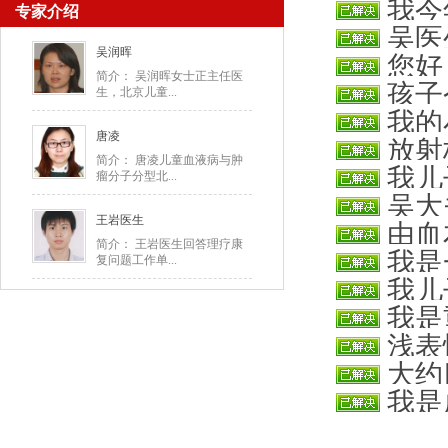
我今
专家介绍
她有一个
吴医
者，平常
吴润晖
您好
了复查，
简介： 吴润晖女士正主任医
孩子
生，北京儿童...
八因子吸
我的
在安阳六
唐凌
放射
左膝关节
简介： 唐凌儿童血液病与肿
我儿
瘤分子分型北...
概是多少
吴大
子一星期
王岩医生
由血
准备因子
简介： 王岩医生回答理疗康
我是
复问题工作单...
出血，现
我儿
做手术费
我是
粒种又眼
浅表
肿，消肿
大约
我是血友
我是
输入共计
在都不肿