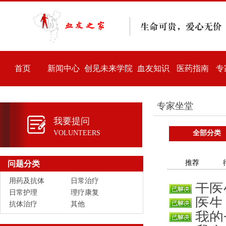
首页
新闻中心
创见未来学院
血友知识
医药指南
专
专家坐堂
我要提问
VOLUNTEERS
全部分类
推荐
问题分类
用药及抗体
日常治疗
于医
日常护理
理疗康复
医生
因为先天
抗体治疗
其他
我的
因为反复