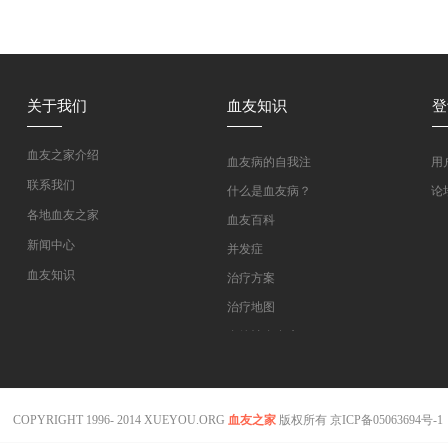
关于我们
血友知识
登
血友之家介绍
血友病的自我注
用
射教学
联系我们
什么是血友病？
论
各地血友之家
血友百科
新闻中心
并发症
血友知识
治疗方案
医药指南
治疗地图
专家坐堂
血管性血友病
血友病在线课程
COPYRIGHT 1996- 2014 XUEYOU.ORG
血友之家
版权所有
京ICP备05063694号-1