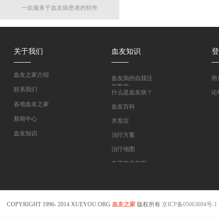
一款服务于血友病患者的软件
关于我们
血友知识
登
血友之家介绍
血友病的自我注
用
射教学
联系我们
什么是血友病？
论
各地血友之家
血友百科
新闻中心
并发症
血友知识
治疗方案
医药指南
治疗地图
专家坐堂
血管性血友病
血友病在线课程
COPYRIGHT 1996- 2014 XUEYOU.ORG
血友之家
版权所有
京ICP备05063694号-1