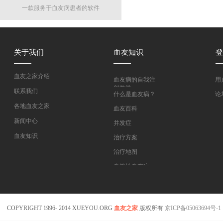
一款服务于血友病患者的软件
关于我们
血友知识
登
血友之家介绍
血友病的自我注
用
射教学
联系我们
什么是血友病？
论
各地血友之家
血友百科
新闻中心
并发症
血友知识
治疗方案
医药指南
治疗地图
专家坐堂
血管性血友病
血友病在线课程
COPYRIGHT 1996- 2014 XUEYOU.ORG
血友之家
版权所有
京ICP备05063694号-1