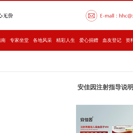
指南
专家坐堂
各地风采
精彩人生
爱心捐赠
血友登记
资
安佳因注射指导说