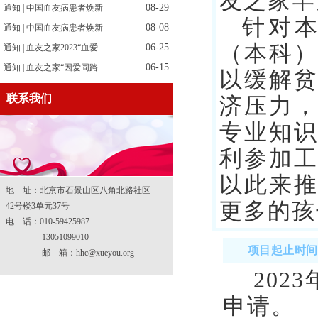
友之家罕
08-29
通知 | 中国血友病患者焕新
针对
08-08
通知 | 中国血友病患者焕新
（本科
06-25
通知 | 血友之家2023“血爱
06-15
通知 | 血友之家“因爱同路
以缓解
联系我们
济压力
专业知
利参加
以此来
地 址：北京市石景山区八角北路社区
更多的孩
42号楼3单元37号
电 话：010-59425987
13051099010
项目起止时间
邮 箱：hhc@xueyou.org
202
申请。