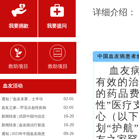
详细介绍：
我要捐款
我要提问
中国血友病患者
救助项目
救助项目
血友病
有效的
血友活动
的药品
02-01
通知 | “血友未莱，士半功
性”医疗
02-01
血友之家—罕见出血性疾病
心（以
10-20
新闻转发 | 武田中国与信念
10-20
划“护航
新闻转发 | 血友病治疗新选
09-26
通知 | 2023年中国血友病患