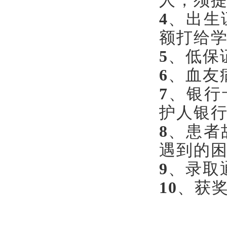
人，须提
4
、出生
额打给
5
、低保
6
、血友
7
、银行
护人银行
8
、患者
遇到的
9
、录取
10
、获奖