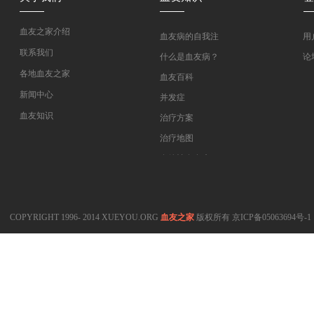
血友之家介绍
血友病的自我注
用
射教学
联系我们
什么是血友病？
论
各地血友之家
血友百科
新闻中心
并发症
血友知识
治疗方案
医药指南
治疗地图
专家坐堂
血管性血友病
血友病在线课程
COPYRIGHT 1996- 2014 XUEYOU.ORG
血友之家
版权所有
京ICP备05063694号-1