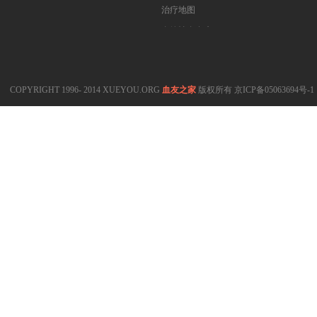
医药指南
治疗地图
专家坐堂
血管性血友病
血友病在线课程
COPYRIGHT 1996- 2014 XUEYOU.ORG
血友之家
版权所有
京ICP备05063694号-1