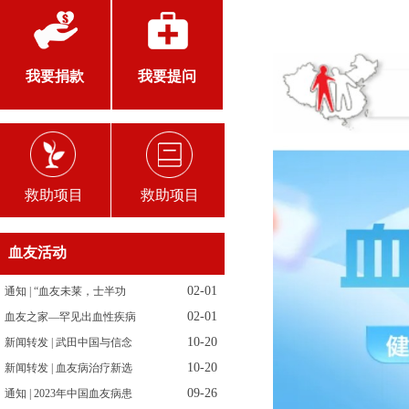
我要捐款
我要提问
救助项目
救助项目
血友活动
02-01
通知 | “血友未莱，士半功
02-01
血友之家—罕见出血性疾病
10-20
新闻转发 | 武田中国与信念
10-20
新闻转发 | 血友病治疗新选
09-26
通知 | 2023年中国血友病患