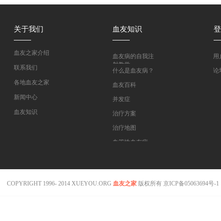
关于我们
血友知识
登
血友之家介绍
血友病的自我注
用
射教学
联系我们
什么是血友病？
论
各地血友之家
血友百科
新闻中心
并发症
血友知识
治疗方案
医药指南
治疗地图
专家坐堂
血管性血友病
血友病在线课程
COPYRIGHT 1996- 2014 XUEYOU.ORG
血友之家
版权所有
京ICP备05063694号-1