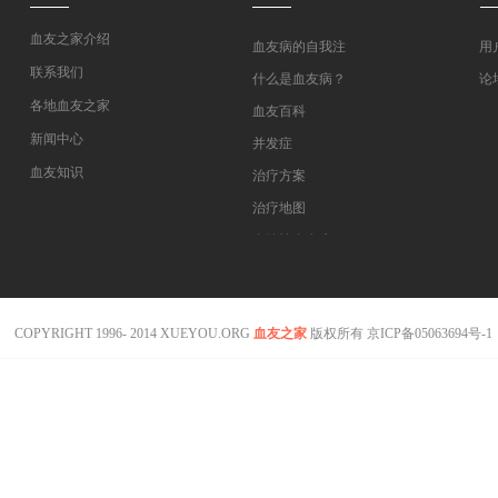
血友之家介绍
血友病的自我注
用
射教学
联系我们
什么是血友病？
论
各地血友之家
血友百科
新闻中心
并发症
血友知识
治疗方案
医药指南
治疗地图
专家坐堂
血管性血友病
血友病在线课程
COPYRIGHT 1996- 2014 XUEYOU.ORG
血友之家
版权所有
京ICP备05063694号-1