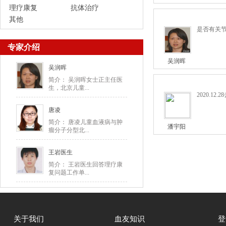
理疗康复
抗体治疗
其他
是否有关
专家介绍
吴润晖
吴润晖
简介： 吴润晖女士正主任医
生，北京儿童...
2020.1
唐凌
简介： 唐凌儿童血液病与肿
潘宇阳
瘤分子分型北...
王岩医生
简介： 王岩医生回答理疗康
复问题工作单...
关于我们
血友知识
登