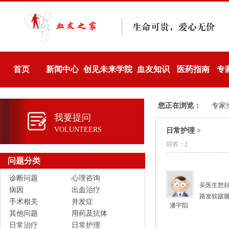
首页
新闻中心
创见未来学院
血友知识
医药指南
专
您正在浏览：
专家
我要提问
VOLUNTEERS
日常护理 >
回答：2
问题分类
诊断问题
心理咨询
吴医生您好
病因
出血治疗
路发软跛
手术相关
并发症
潘宇阳
其他问题
用药及抗体
日常治疗
日常护理