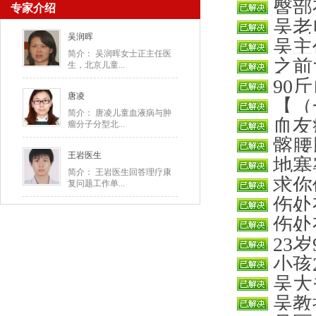
臀部
专家介绍
木房门倒
吴老
每隔12
吴润晖
吴主
没血。能
简介： 吴润晖女士正主任医
之前
生，北京儿童...
1，目前
90
都是疼的
唐凌
【（
4000
简介： 唐凌儿童血液病与肿
血友
瘤分子分型北...
髋出血且
髂腰
没见继续
王岩医生
地塞
注，后每
简介： 王岩医生回答理疗康
求你
复问题工作单...
辛苦吴老
伤处
骑车摔下
伤处
抗体还继
23
了，转院
小孩
有些疼后
吴大
碰撞后身
吴教
出血。我