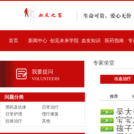
首页
新闻中心
创见未来学院
血友知识
医药指南
专
专家坐堂
我要提问
VOLUNTEERS
出血治疗
推荐
问题分类
用药及抗体
日常治疗
吴大
日常护理
理疗康复
宝宝
抗体治疗
其他
孩子
来一直在