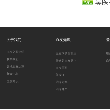
吴医
现他身上
出血，注
关于我们
血友知识
登
血友之家介绍
血友病的自我注
用
射教学
联系我们
什么是血友病？
论
各地血友之家
血友百科
新闻中心
并发症
血友知识
治疗方案
医药指南
治疗地图
专家坐堂
血管性血友病
血友病在线课程